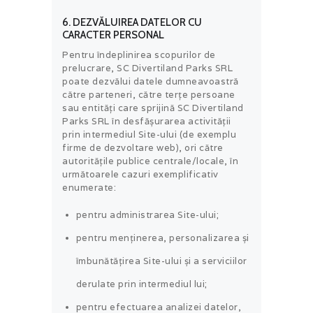
6. DEZVĂLUIREA DATELOR CU
CARACTER PERSONAL
Pentru îndeplinirea scopurilor de
prelucrare, SC Divertiland Parks SRL
poate dezvălui datele dumneavoastră
către parteneri, către terțe persoane
sau entități care sprijină SC Divertiland
Parks SRL în desfășurarea activității
prin intermediul Site-ului (de exemplu
firme de dezvoltare web), ori către
autoritățile publice centrale/locale, în
următoarele cazuri exemplificativ
enumerate:
pentru administrarea Site-ului;
pentru menținerea, personalizarea și
îmbunătățirea Site-ului și a serviciilor
derulate prin intermediul lui;
pentru efectuarea analizei datelor,