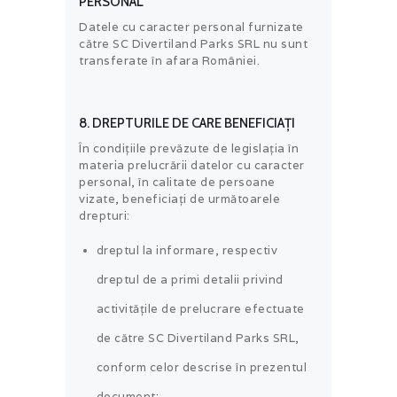
PERSONAL
Datele cu caracter personal furnizate
către SC Divertiland Parks SRL nu sunt
transferate în afara României.
8. DREPTURILE DE CARE BENEFICIAȚI
În condițiile prevăzute de legislația în
materia prelucrării datelor cu caracter
personal, în calitate de persoane
vizate, beneficiați de următoarele
drepturi:
dreptul la informare, respectiv
dreptul de a primi detalii privind
activitățile de prelucrare efectuate
de către SC Divertiland Parks SRL,
conform celor descrise în prezentul
document;