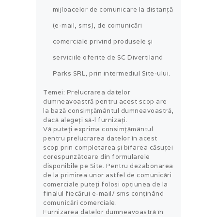
mijloacelor de comunicare la distanţă
(e-mail, sms), de comunicări
comerciale privind produsele şi
serviciile oferite de SC Divertiland
Parks SRL, prin intermediul Site-ului.
Temei: Prelucrarea datelor
dumneavoastră pentru acest scop are
la bază consimțământul dumneavoastră,
dacă alegeți să-l furnizați.
Vă puteți exprima consimțământul
pentru prelucrarea datelor în acest
scop prin completarea și bifarea căsuței
corespunzătoare din formularele
disponibile pe Site. Pentru dezabonarea
de la primirea unor astfel de comunicări
comerciale puteți folosi opţiunea de la
finalul fiecărui e-mail/ sms conţinând
comunicări comerciale.
Furnizarea datelor dumneavoastră în