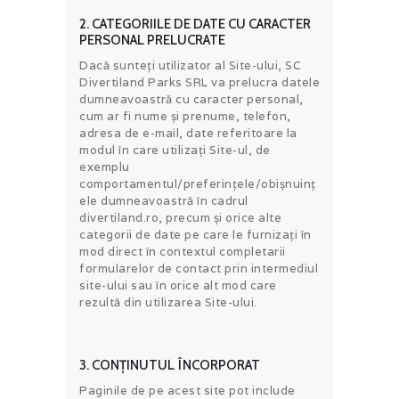
2. CATEGORIILE DE DATE CU CARACTER
PERSONAL PRELUCRATE
Dacă sunteți utilizator al Site-ului, SC
Divertiland Parks SRL va prelucra datele
dumneavoastră cu caracter personal,
cum ar fi nume şi prenume, telefon,
adresa de e-mail, date referitoare la
modul în care utilizați Site-ul, de
exemplu
comportamentul/preferinţele/obişnuinț
ele dumneavoastră în cadrul
divertiland.ro, precum și orice alte
categorii de date pe care le furnizați în
mod direct în contextul completarii
formularelor de contact prin intermediul
site-ului sau în orice alt mod care
rezultă din utilizarea Site-ului.
3. CONȚINUTUL ÎNCORPORAT
Paginile de pe acest site pot include