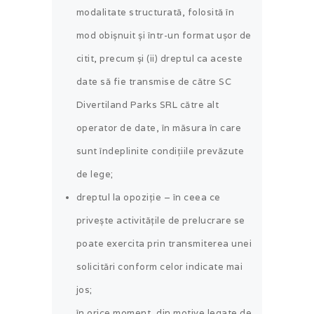
modalitate structurată, folosită în
mod obișnuit și într-un format ușor de
citit, precum și (ii) dreptul ca aceste
date să fie transmise de către SC
Divertiland Parks SRL către alt
operator de date, în măsura în care
sunt îndeplinite condițiile prevăzute
de lege;
dreptul la opoziție – în ceea ce
privește activitățile de prelucrare se
poate exercita prin transmiterea unei
solicitări conform celor indicate mai
jos;
în orice moment, din motive legate de