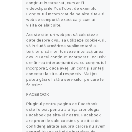
conținut încorporat, cum ar fi
videoclipurile YouTube, de exemplu.
Conținutul încorporat de pe alte site-uri
web se comportă exact ca și cum ai
vizita celălalt site.
Aceste site-uri web pot să colecteze
date despre dvs., să utilizeze cookie-uri,
să includă urmărirea suplimentară a
terților și să monitorizeze interacțiunea
dvs. cu acel conținut încorporat, inclusiv
urmărirea interacțiunii dvs. cu conținutul
încorporat, dacă aveți un cont și sunteți
conectat la site-ul respectiv. Mai jos
puteți găsi o listă a serviciilor pe care le
folosim:
FACEBOOK
Pluginul pentru pagina de Facebook
este folosit pentru a afișa cronologia
Facebook pe site-ul nostru. Facebook
are propriile sale cookies și politici de
confidențialitate asupra cărora nu avem
control. Nu există nicio instalare de