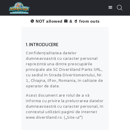
d 🍔 & 🥤 from outside.
Thank you for understanding!
CUMPĂRĂ BILETE
1. INTRODUCERE
LISTĂ PREŢURI
Confidențialitatea datelor
ATRACŢII
dumneavoastră cu caracter personal
reprezintă una dintre preocupările
BARURI ŞI
principale ale SC Divertiland Parks SRL,
RESTAURANTE
cu sediul în Strada Divertismentului, Nr.
1, Chiajna, Ilfov, Romania, în calitate de
SERVICII
operator de date.
CONTACT
Acest document are rolul de a vă
informa cu privire la prelucrarea datelor
UTILE
dumneavoastră cu caracter personal, în
contextul utilizării paginii de internet
www.divertiland.ro. („Site-ul”)