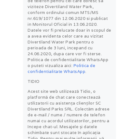
de telefon pentru cei care doresc sa
viziteze Divertiland Water Park,
conform ordinului comun MTS/MS
nr.619/1077 din 12.06.2020 si publicat
in Monitorul Oficial in 13.06.2020.
Datele vor fi prelucate doar in scopul de
a avea evidenta celor care au vizitat
Divertiland Water Park pentru o
perioada de 3 luni, incepand cu
24.06.2020, dupa care vor fi sterse.
Politica de confidentialitate WhatsApp
o puteti vizualiza aici:
Politica de
confidentialitate WhatsApp
.
TIDIO
Acest site web utilizează Tidio, o
platformă de chat care conectează
utilizatorii cu asistența clienților SC
Divertiland Parks SRL. Colectăm adrese
de e-mail / nume / numere de telefon
numai cu acordul utilizatorilor, pentru a
începe chat-ul. Mesajele și datele
schimbate sunt stocate în aplicația
Tidio. Pentru mai multe informații, vă