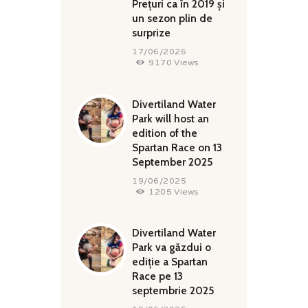
Prețuri ca în 2019 și
un sezon plin de
surprize
17/06/2026
9170
Views
Divertiland Water
Park will host an
edition of the
Spartan Race on 13
September 2025
19/06/2025
1205
Views
Divertiland Water
Park va găzdui o
ediție a Spartan
Race pe 13
septembrie 2025