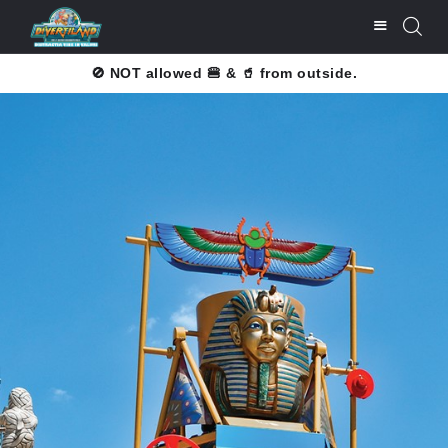
🚫 NOT allowed 🍔 & 🥤 from outside.
CUMPĂRĂ BILETE
LISTĂ PREŢURI
ATRACŢII
BARURI ŞI
RESTAURANTE
SERVICII
CONTACT
UTILE