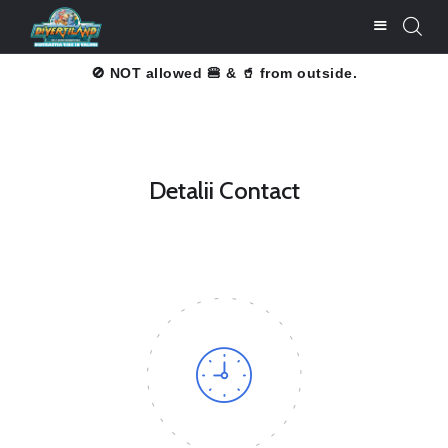
🚫 NOT allowed 🍔 & 🥤 from outside.
CUMPĂRĂ BILETE
LISTĂ PREŢURI
Detalii Contact
ATRACŢII
BARURI ŞI
RESTAURANTE
SERVICII
CONTACT
UTILE