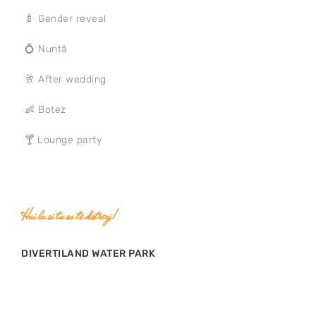
🍼 Gender reveal
💍 Nuntă
🥂 After wedding
👶 Botez
🍸 Lounge party
Hai la si tu sa te distrezi!
DIVERTILAND WATER PARK