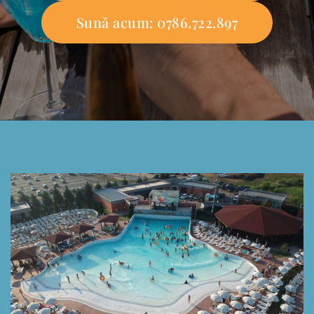
Sună acum: 0786.722.897