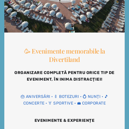
🥳 Evenimente memorabile la
Divertiland
ORGANIZARE COMPLETĂ PENTRU ORICE TIP DE
EVENIMENT, ÎN INIMA DISTRACȚIEI!
🎂 ANIVERSĂRI • 🍼 BOTEZURI • 💍 NUNȚI • 🎵
CONCERTE • 🏅 SPORTIVE • 💼 CORPORATE
EVENIMENTE & EXPERIENȚE