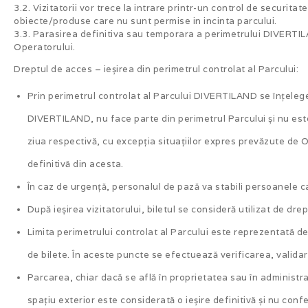
3.2. Vizitatorii vor trece la intrare printr-un control de securit
obiecte/produse care nu sunt permise in incinta parcului.
3.3. Parasirea definitiva sau temporara a perimetrului DIVERTI
Operatorului.
Dreptul de acces – ieșirea din perimetrul controlat al Parcului:
Prin perimetrul controlat al Parcului DIVERTILAND se înțelege 
DIVERTILAND, nu face parte din perimetrul Parcului și nu este i
ziua respectivă, cu excepția situațiilor expres prevăzute de 
definitivă din acesta.
În caz de urgență, personalul de pază va stabili persoanele c
După ieșirea vizitatorului, biletul se consideră utilizat de drep
Limita perimetrului controlat al Parcului este reprezentată de
de bilete. În aceste puncte se efectuează verificarea, validar
Parcarea, chiar dacă se află în proprietatea sau în administrar
spațiu exterior este considerată o ieșire definitivă și nu confe