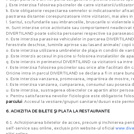
j. Este interzisa folosirea piscinelor de catre vizitatorii/utili
k. Este obligatorie respectarea semnelor si indicatoarelor afisa
pastrarea distantei corespunzatoare intre vizitatori, mai ales i
l. Saritul, scufundarile sau imbrancelile, bruscarile si violentel
m. Sunt interzise orice activitate sau comportament neadecvat sa
DIVERTILAND poate solicita persoanei respective sa paraseasca 
n. Este interzisa parasirea vehiculelor in parcarea DIVERTILAND,
ferestrele deschise, luminile aprinse sau lasand animale/ copii i
o. Este interzisa utilizarea umbrelelor de plaja in conditii de va
p. Este interzis accesul in piscine si folosirea instalatiilor de 
q. Este interzis in perimetrul DIVERTILAND ca vizitatorii sa int
r. Este interzisa folosirea piscinelor sau orice alte facilitati d
Oricine intra in parcul DIVERTILAND se declara a fi in stare bun
s. Este interzisa vanzarea, promovarea, impartirea de mostre, r
t. Este interzisa vanzarea, cumpararea, consumul sau posesia de
u. Este interzisa, sustragerea obiectelor ce apartin altor persoan
v. Pentru satisfacerea nevoilor fiziologice este obligatorie folo
parcului
.Accesul la vestiare/grupuri sanitare/dusuri este perm
6. ACHIZITIA DE BILETE ŞI PLATA LA RESTAURANTE
6.1. Achiziționarea biletelor de acces, precum și închirierea pentr
self-service sau online, exclusiv prin website-ul oficial
www.diver
plăți online.