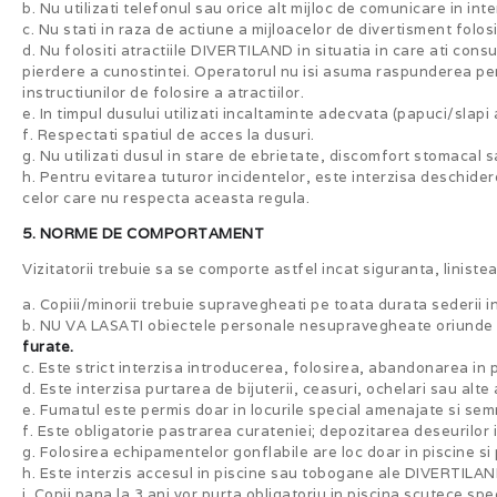
b. Nu utilizati telefonul sau orice alt mijloc de comunicare in int
c. Nu stati in raza de actiune a mijloacelor de divertisment folos
d. Nu folositi atractiile DIVERTILAND in situatia in care ati cons
pierdere a cunostintei. Operatorul nu isi asuma raspunderea pen
instructiunilor de folosire a atractiilor.
e. In timpul dusului utilizati incaltaminte adecvata (papuci/slapi
f. Respectati spatiul de acces la dusuri.
g. Nu utilizati dusul in stare de ebrietate, discomfort stomacal s
h. Pentru evitarea tuturor incidentelor, este interzisa deschider
celor care nu respecta aceasta regula.
5. NORME DE COMPORTAMENT
Vizitatorii trebuie sa se comporte astfel incat siguranta, liniste
a. Copiii/minorii trebuie supravegheati pe toata durata sederii
b. NU VA LASATI obiectele personale nesupravegheate oriunde i
furate.
c. Este strict interzisa introducerea, folosirea, abandonarea in
d. Este interzisa purtarea de bijuterii, ceasuri, ochelari sau alte
e. Fumatul este permis doar in locurile special amenajate si sem
f. Este obligatorie pastrarea curateniei; depozitarea deseurilor i
g. Folosirea echipamentelor gonflabile are loc doar in piscine si
h. Este interzis accesul in piscine sau tobogane ale DIVERTILAN
i. Copii pana la 3 ani vor purta obligatoriu in piscina scutece spe