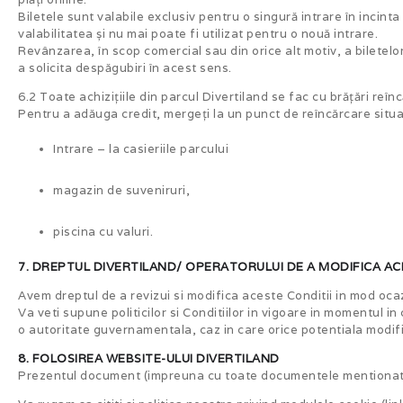
Biletele sunt valabile exclusiv pentru o singură intrare în incinta
valabilitatea și nu mai poate fi utilizat pentru o nouă intrare.
Revânzarea, în scop comercial sau din orice alt motiv, a biletel
a solicita despăgubiri în acest sens.
6.2 Toate achizițiile din parcul Divertiland se fac cu brățări re
Pentru a adăuga credit, mergeți la un punct de reîncărcare situa
Intrare – la casieriile parcului
magazin de suveniruri,
piscina cu valuri.
7. DREPTUL DIVERTILAND/ OPERATORULUI DE A MODIFICA AC
Avem dreptul de a revizui si modifica aceste Conditii in mod ocaz
Va veti supune politicilor si Conditiilor in vigoare in momentul in
o autoritate guvernamentala, caz in care orice potentiala modif
8. FOLOSIREA WEBSITE-ULUI DIVERTILAND
Prezentul document (impreuna cu toate documentele mentionate in 