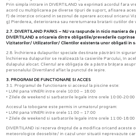
Prin simpla intrare in DIVERTILAND va exprimati acordul fara vre
acord cu multiplicarea pe diverse tipuri de suport, afisarea aces
f) de interzice oricand in sezonul de operare accesul oricarui Viz
g) Pierderea, deteriorarea sau nereturnarea bratarii cutiilor de 
2.7. DIVERTILAND PARKS – NU va raspunde in nicio maniera de prej
DIVERTILAND a oricareia dintre obligatiile/prevederile cuprinse i
Vizitatorilor/ Utilizatorilor/ Clientilor existenta unor obligatii i
2.8. Închirierea dulapurilor speciale destinate păstrării în siguran
Închirierea dulapurilor se realizează la casieriile Parcului, în ac
dulapului alocat. Clientul are obligația de a păstra brățara asupr
personalului Divertiland aflat la punctul de ieșire.
3. PROGRAM DE FUNCTIONARE SI ACCES
3.1. Programul de functionare si accesul la piscine este:
• LUNI pana VINERI intre orele 10:00 – 18:00
• Zilele de weekend si sarbatorile legale intre orele 10:00-20:00
Accesul la tobogane este permis in urmatorul program:
• LUNI pana VINERI intre orele 11:00 – 17:00
• Zilele de weekend si sarbatorile legale intre orele 11:00-18:00
DIVERTILAND isi rezerva dreptul de a modifica oricand aceste ore
meteorologice deosebite/ in cazul unor situatii neprevazute care i