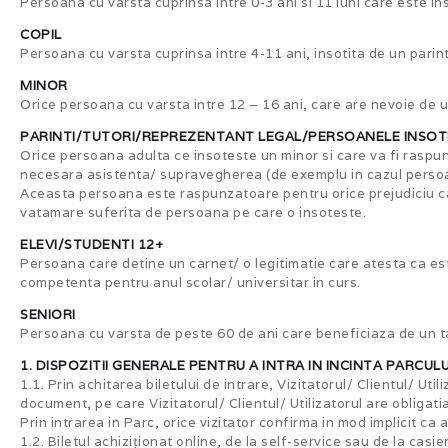
Persoana cu varsta cuprinsa intre 0-3 ani si 11 luni care este in
COPIL
Persoana cu varsta cuprinsa intre 4-11 ani, insotita de un parint
MINOR
Orice persoana cu varsta intre 12 – 16 ani, care are nevoie de 
PARINTI/TUTORI/REPREZENTANT LEGAL/PERSOANELE INSOT
Orice persoana adulta ce insoteste un minor si care va fi raspu
necesara asistenta/ supravegherea (de exemplu in cazul persoa
Aceasta persoana este raspunzatoare pentru orice prejudiciu cauz
vatamare suferita de persoana pe care o insoteste.
ELEVI/STUDENTI 12+
Persoana care detine un carnet/ o legitimatie care atesta ca est
competenta pentru anul scolar/ universitar in curs.
SENIORI
Persoana cu varsta de peste 60 de ani care beneficiaza de un ta
1. DISPOZITII GENERALE PENTRU A INTRA IN INCINTA PARCUL
1.1. Prin achitarea biletului de intrare, Vizitatorul/ Clientul/ 
document, pe care Vizitatorul/ Clientul/ Utilizatorul are obligatia 
Prin intrarea in Parc, orice vizitator confirma in mod implicit ca
1.2. Biletul achiziționat online, de la self-service sau de la casier