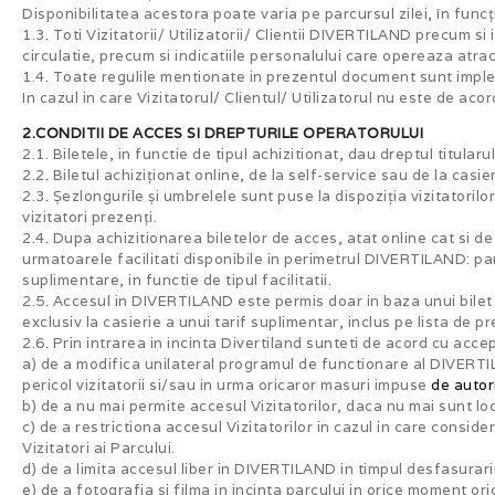
Disponibilitatea acestora poate varia pe parcursul zilei, în funcț
1.3. Toti Vizitatorii/ Utilizatorii/ Clientii DIVERTILAND precum s
circulatie, precum si indicatiile personalului care opereaza atract
1.4. Toate regulile mentionate in prezentul document sunt implem
In cazul in care Vizitatorul/ Clientul/ Utilizatorul nu este de ac
2.CONDITII DE ACCES SI DREPTURILE OPERATORULUI
2.1. Biletele, in functie de tipul achizitionat, dau dreptul titula
2.2. Biletul achiziționat online, de la self-service sau de la casie
2.3. Șezlongurile și umbrelele sunt puse la dispoziția vizitatorilor
vizitatori prezenți.
2.4. Dupa achizitionarea biletelor de acces, atat online cat si de
urmatoarele facilitati disponibile in perimetrul DIVERTILAND: parc
suplimentare, in functie de tipul facilitatii.
2.5. Accesul in DIVERTILAND este permis doar in baza unui bilet d
exclusiv la casierie a unui tarif suplimentar, inclus pe lista de p
2.6. Prin intrarea in incinta Divertiland sunteti de acord cu acc
a) de a modifica unilateral programul de functionare al DIVERTI
pericol vizitatorii si/sau in urma oricaror masuri impuse
de autor
b) de a nu mai permite accesul Vizitatorilor, daca nu mai sunt 
c) de a restrictiona accesul Vizitatorilor in cazul in care cons
Vizitatori ai Parcului.
d) de a limita accesul liber in DIVERTILAND in timpul desfasurar
e) de a fotografia si filma in incinta parcului in orice moment o