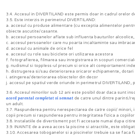
3.4. Accesul in DIVERTILAND este permis doar in cadrul orelor de
3.5. Este interzis in perimetrul DIVERTILAND:
a. accesul cu produse alimentare (cu exceptia alimentelor pentru p
obiecte ascutite/casante.
b. accesul persoanelor aflate sub influenta bauturilor alcoolice,
c. accesul persoanelor care nu poarta incaltaminte sau imbracam
d. accesul cu animale de orice fel
e. accesul cu role sau biciclete ori utilizarea acestora
f. fotografierea, filmarea sau inregistrarea in scopuri comercial
g. nudismul si toppless-ul precum si orice alt comportament ind
h. distrugerea si/sau deteriorarea oricaror echipamente, dotar
i. atingerea/deteriorarea obiectelor din decor
j. accesul pe spatiul verde oriunde in perimetrul DIVERTILAND, pr
3.6. Accesul minorilor sub 12 ani este posibil doar daca sunt inso
acord parental completat si semnat
de catre unul dintre parinti/re
un adult.
3.7. Raspunderea pentru nerespectarea de catre copii/ minori, i
copii precum si raspunderea pentru integritatea fizica a copiilo
3.8. Instalatiile de divertisment pot fi accesate numai dupa citir
3.9. INAINTE de a avea acces la piscine si atractiile, este obligat
3.10. Accesarea toboganelor si a piscinelor trebuie sa se faca f