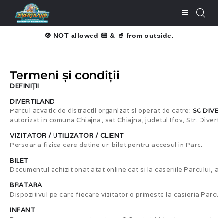
🚫 NOT allowed 🍔 & 🥤 from outside.
CUMPĂRĂ BILETE
Termeni şi condiţii
LISTĂ PREŢURI
DEFINIŢII
ATRACŢII
DIVERTILAND
Parcul acvatic de distractii organizat si operat de catre:
SC DIV
BARURI ŞI
autorizat in comuna Chiajna, sat Chiajna, judetul Ifov, Str. Diver
RESTAURANTE
VIZITATOR / UTILIZATOR / CLIENT
SERVICII
Persoana fizica care detine un bilet pentru accesul in Parc.
CONTACT
BILET
Documentul achizitionat atat online cat si la caseriile Parcului, 
UTILE
BRATARA
Dispozitivul pe care fiecare vizitator o primeste la casieria Parcu
INFANT