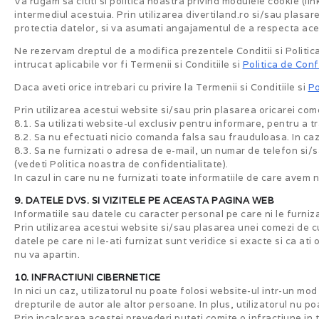
Va rugam sa cititi si politica noastra privind modulele cookie (lin
intermediul acestuia. Prin utilizarea divertiland.ro si/sau plasar
protectia datelor, si va asumati angajamentul de a respecta acest
Ne rezervam dreptul de a modifica prezentele Conditii si Politica 
intrucat aplicabile vor fi Termenii si Conditiile si
Politica de Conf
Daca aveti orice intrebari cu privire la Termenii si Conditiile si
Po
Prin utilizarea acestui website si/sau prin plasarea oricarei come
8.1. Sa utilizati website-ul exclusiv pentru informare, pentru a 
8.2. Sa nu efectuati nicio comanda falsa sau frauduloasa. In c
8.3. Sa ne furnizati o adresa de e-mail, un numar de telefon si/
(vedeti Politica noastra de confidentialitate).
In cazul in care nu ne furnizati toate informatiile de care avem
9. DATELE DVS. SI VIZITELE PE ACEASTA PAGINA WEB
Informatiile sau datele cu caracter personal pe care ni le furniza
Prin utilizarea acestui website si/sau plasarea unei comezi de c
datele pe care ni le-ati furnizat sunt veridice si exacte si ca ati 
nu va apartin.
10. INFRACTIUNI CIBERNETICE
In nici un caz, utilizatorul nu poate folosi website-ul intr-un mo
drepturile de autor ale altor persoane. In plus, utilizatorul nu poat
Prin incalcarea acestei prevederi puteti comite o infractiune in