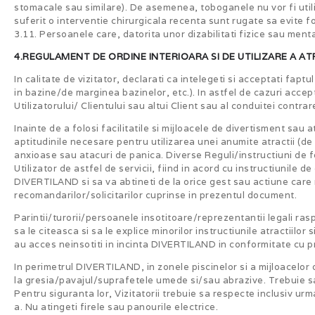
stomacale sau similare). De asemenea, toboganele nu vor fi uti
suferit o interventie chirurgicala recenta sunt rugate sa evite f
3.11. Persoanele care, datorita unor dizabilitati fizice sau me
4.REGULAMENT DE ORDINE INTERIOARA SI DE UTILIZARE A AT
In calitate de vizitator, declarati ca intelegeti si acceptati fapt
in bazine/de marginea bazinelor, etc.). In astfel de cazuri acce
Utilizatorului/ Clientului sau altui Client sau al conduitei contrar
Inainte de a folosi facilitatile si mijloacele de divertisment sau 
aptitudinile necesare pentru utilizarea unei anumite atractii (de 
anxioase sau atacuri de panica. Diverse Reguli/instructiuni de fo
Utilizator de astfel de servicii, fiind in acord cu instructiunile
DIVERTILAND si sa va abtineti de la orice gest sau actiune care 
recomandarilor/solicitarilor cuprinse in prezentul document.
Parintii/turorii/persoanele insotitoare/reprezentantii legali ra
sa le citeasca si sa le explice minorilor instructiunile atractiilo
au acces neinsotiti in incinta DIVERTILAND in conformitate cu pre
In perimetrul DIVERTILAND, in zonele piscinelor si a mijloacelo
la gresia/pavajul/suprafetele umede si/sau abrazive. Trebuie sa
Pentru siguranta lor, Vizitatorii trebuie sa respecte inclusiv ur
a. Nu atingeti firele sau panourile electrice.