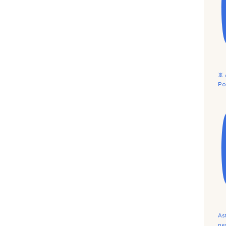
📵
Po
As
ne