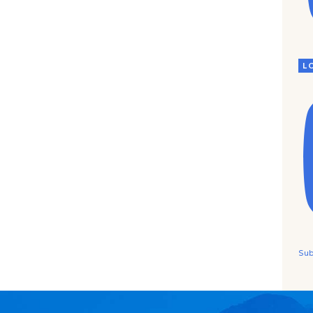
L
Sub