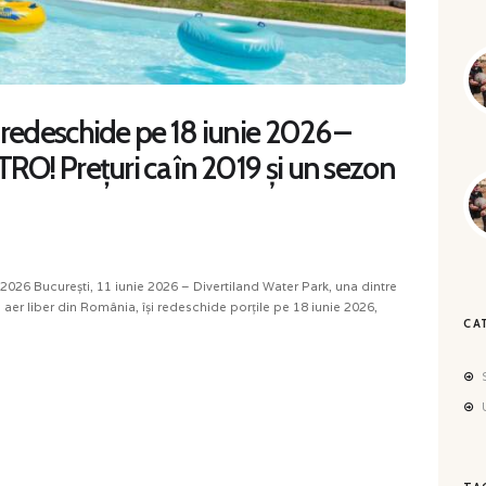
 redeschide pe 18 iunie 2026 –
TRO! Prețuri ca în 2019 și un sezon
2026 București, 11 iunie 2026 – Divertiland Water Park, una dintre
în aer liber din România, își redeschide porțile pe 18 iunie 2026,
CA
S