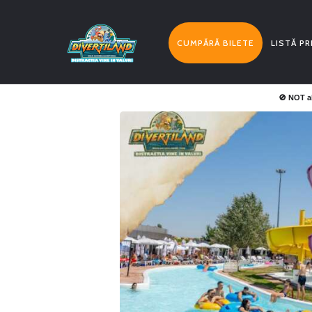
CUMPĂRĂ BILETE
LISTĂ PR
🚫 NOT a