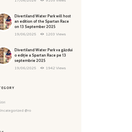
17/06/2026
9105
Views
Divertiland Water Park will host
an edition of the Spartan Race
on 13 September 2025
19/06/2025
1203
Views
Divertiland Water Park va găzdui
o ediție a Spartan Race pe 13
septembrie 2025
19/06/2025
1942
Views
TEGORY
tiri
Uncategorized @ro