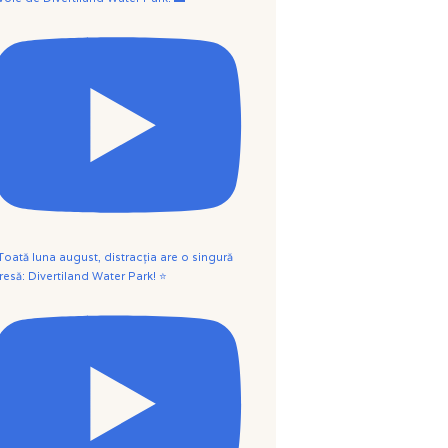
 Toată luna august, distracția are o singură
resă: Divertiland Water Park! ⭐