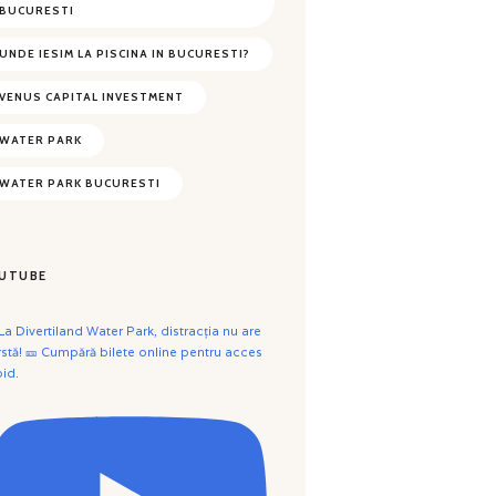
BUCURESTI
UNDE IESIM LA PISCINA IN BUCURESTI?
VENUS CAPITAL INVESTMENT
WATER PARK
WATER PARK BUCURESTI
UTUBE
 La Divertiland Water Park, distracția nu are
rstă! 🎫 Cumpără bilete online pentru acces
pid.