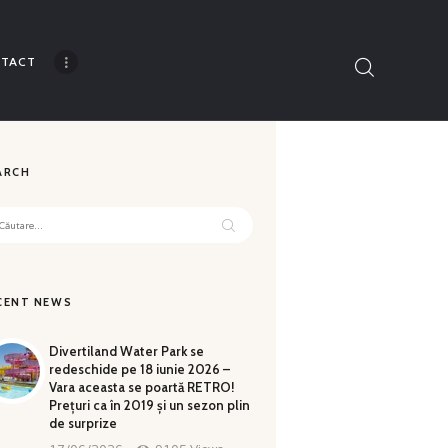
TACT
Thank you for understanding!
ARCH
tă
ă:
CENT NEWS
Divertiland Water Park se
redeschide pe 18 iunie 2026 –
Vara aceasta se poartă RETRO!
Prețuri ca în 2019 și un sezon plin
de surprize