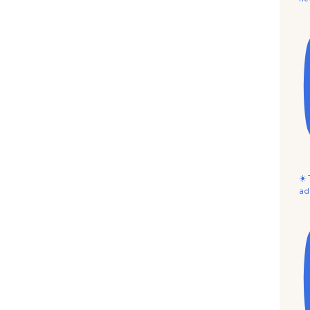
☀️
ad