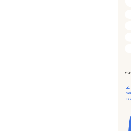
YO
🌊
vâ
ra