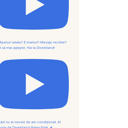
 Apeluri ratate? E-mailuri? Mesaje necitite?
t să mai aștepte. Hai la Divertiland!
tăzi nu ai nevoie de aer condiționat. Ai
voie de Divertiland Water Park. 🌊