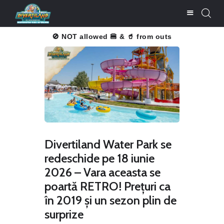
u înțelegere!
🚫 NOT allowed 🍔 & 🥤 from outside.
Thank you f
CUMPĂRĂ BILETE
LISTĂ PREŢURI
ATRACŢII
BARURI ŞI
RESTAURANTE
Divertiland Water Park se
SERVICII
redeschide pe 18 iunie
CONTACT
2026 – Vara aceasta se
UTILE
poartă RETRO! Prețuri ca
în 2019 și un sezon plin de
surprize