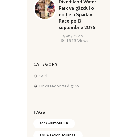
Divertiland Water
Park va găzdui o
ediție a Spartan
Race pe 13
septembrie 2025
19/06/2025
1943
Views
CATEGORY
Stiri
Uncategorized @ro
TAGS
2026 - SEZONUL 15
AQUA PARC BUCURESTI