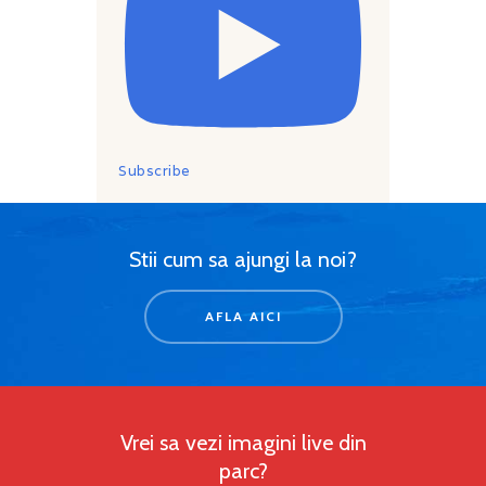
Subscribe
Stii cum sa ajungi la noi?
AFLA AICI
Vrei sa vezi imagini live din
parc?