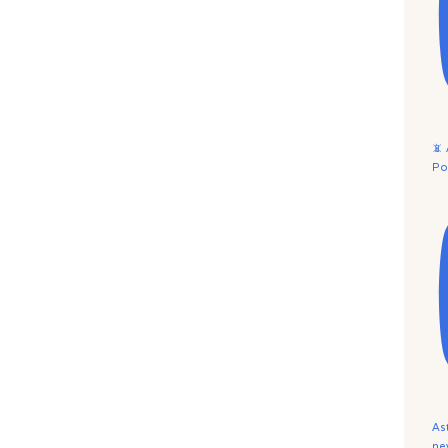
📵
Po
As
ne