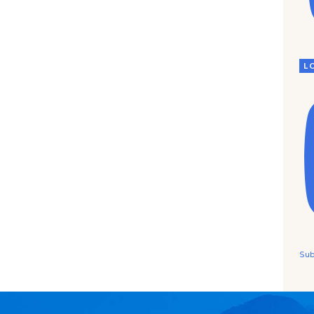
L
Sub