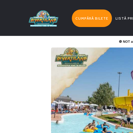
CUMPĂRĂ BILETE
LISTĂ PR
🚫 NOT a