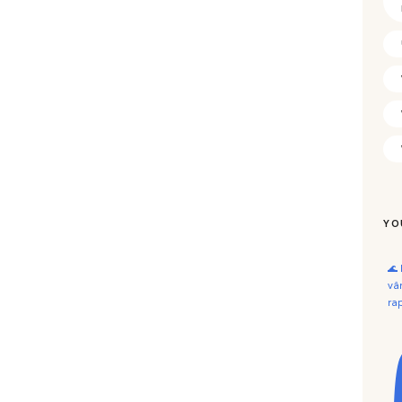
YO
🌊
vâ
ra