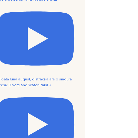
 Toată luna august, distracția are o singură
resă: Divertiland Water Park! ⭐