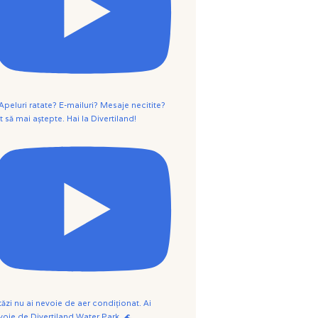
 Apeluri ratate? E-mailuri? Mesaje necitite?
t să mai aștepte. Hai la Divertiland!
tăzi nu ai nevoie de aer condiționat. Ai
voie de Divertiland Water Park. 🌊