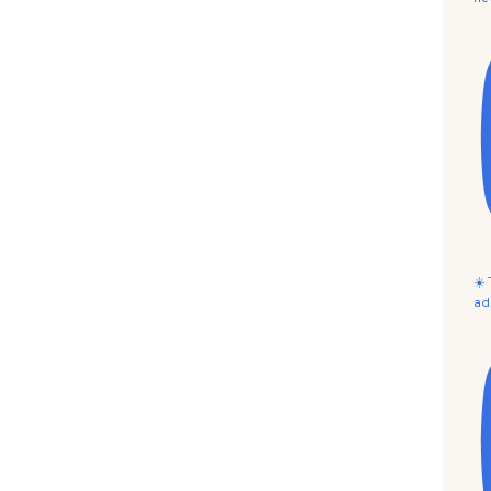
☀️
ad