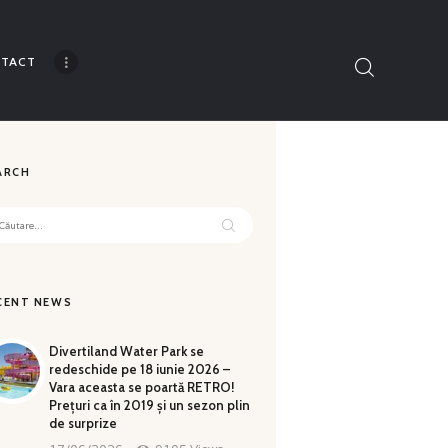
TACT
Thank you for understanding!
ARCH
tă
ă:
CENT NEWS
Divertiland Water Park se
redeschide pe 18 iunie 2026 –
Vara aceasta se poartă RETRO!
Prețuri ca în 2019 și un sezon plin
de surprize