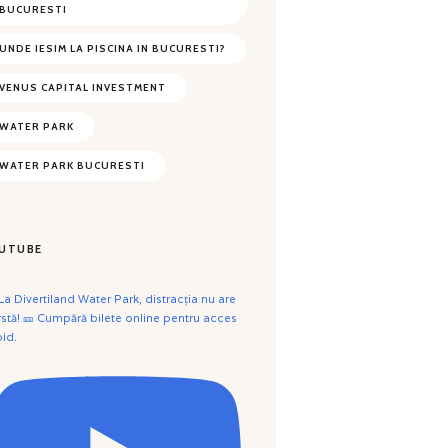
BUCURESTI
UNDE IESIM LA PISCINA IN BUCURESTI?
VENUS CAPITAL INVESTMENT
WATER PARK
WATER PARK BUCURESTI
UTUBE
 La Divertiland Water Park, distracția nu are
rstă! 🎫 Cumpără bilete online pentru acces
pid.