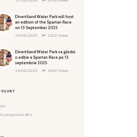
17/06/2026
9105
Views
Divertiland Water Park will host
an edition of the Spartan Race
on 13 September 2025
19/06/2025
1203
Views
Divertiland Water Park va găzdui
o ediție a Spartan Race pe 13
septembrie 2025
19/06/2025
1942
Views
TEGORY
tiri
Uncategorized @ro