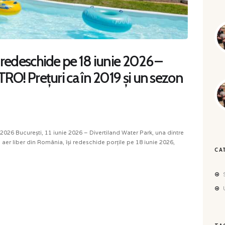
 redeschide pe 18 iunie 2026 –
TRO! Prețuri ca în 2019 și un sezon
2026 București, 11 iunie 2026 – Divertiland Water Park, una dintre
în aer liber din România, își redeschide porțile pe 18 iunie 2026,
CA
S