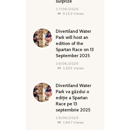
surprize
QUALITY
17/06/2026
9132
Views
Divertiland Water
Park will host an
edition of the
Spartan Race on 13
September 2025
19/06/2025
1203
Views
Divertiland Water
Park va găzdui o
ediție a Spartan
Race pe 13
septembrie 2025
19/06/2025
1947
Views