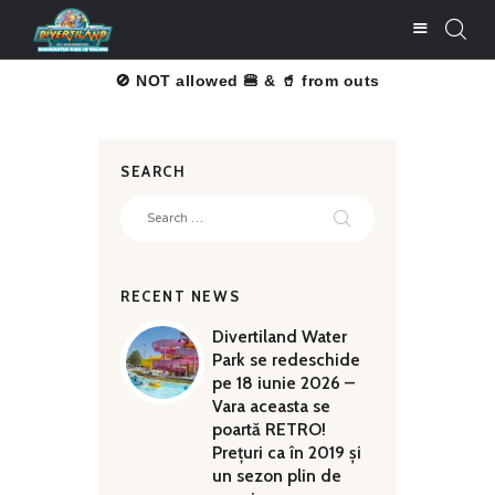
u înțelegere!
🚫 NOT allowed 🍔 & 🥤 from outside.
Thank you f
BUY TICKETS
SEARCH
PRICE LISTS
ATTRACTIONS
FOOD & DRINKS
SERVICES
RECENT NEWS
PHOTO GALLERY
Divertiland Water
Park se redeschide
NEWS
pe 18 iunie 2026 –
CONTACT
Vara aceasta se
poartă RETRO!
SALVALIFE
Prețuri ca în 2019 și
POOLS WATER
un sezon plin de